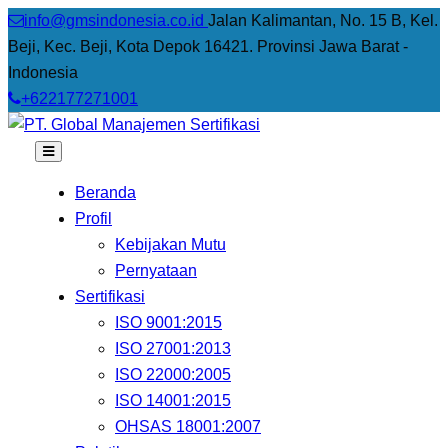
info@gmsindonesia.co.id
Jalan Kalimantan, No. 15 B, Kel.
Beji, Kec. Beji, Kota Depok 16421. Provinsi Jawa Barat -
Indonesia
+622177271001
Beranda
Profil
Kebijakan Mutu
Pernyataan
Sertifikasi
ISO 9001:2015
ISO 27001:2013
ISO 22000:2005
ISO 14001:2015
OHSAS 18001:2007