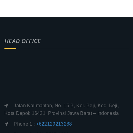
HEAD OFFICE
Jalan Kalimantan, No. 15 B, Kel. Beji, Kec. Beji,
Kota Depok 16421. Provinsi Jawa Barat – Indonesia
Phone 1 :
+622129213288