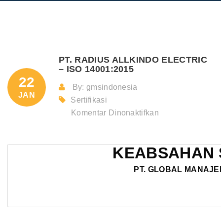
PT. RADIUS ALLKINDO ELECTRIC
– ISO 14001:2015
22
By: gmsindonesia
JAN
Sertifikasi
pada
Komentar Dinonaktifkan
PT.
RADIUS
KEABSAHAN 
ALLKINDO
ELECTRIC
PT. GLOBAL MANAJE
–
ISO
14001:2015