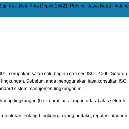
Beji, Kec. Beji, Kota Depok 16421. Provinsi Jawa Barat - Indone
01 merupakan salah satu bagian dari seri ISO 14000. Seluruh
en lingkungan. Sebelum anda menggunakan jasa konsultan ISO
tandard sistem manajemen lingkungan ini:
adap lingkungan (baik darat, air ataupun udara) atas seluruh
uh aturan tentang Lingkungan yang berlaku, regulasi ataupun