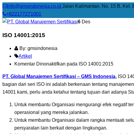
info@gmsindonesia.co.id
Jalan Kalimantan, No. 15 B, Kel. 
+622177271001
6
Des
ISO 14001:2015
By: gmsindonesia
Artikel
Komentar Dinonaktifkan
pada ISO 14001:2015
PT. Global Manajemen Sertifikasi – GMS Indonesia
,
ISO 140
bagian dari seri ISO ini adalah berkenaan tentang manajem
14001 kami, perlu anda ketahui tentang tujuan dari adanya S
Untuk membantu Organisasi mengurangi efek negatif terh
operasional yang mereka jalankan.
Untuk membantu Organisasi dalam rangka mentaati selur
persyaratan lain berkait dengan lingkungan.