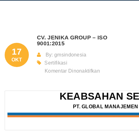
CV. JENIKA GROUP – ISO
9001:2015
17
By: gmsindonesia
OKT
Sertifikasi
pada
Komentar Dinonaktifkan
CV.
JENIKA
KEABSAHAN SE
GROUP
–
PT. GLOBAL MANAJEMEN 
ISO
9001:2015