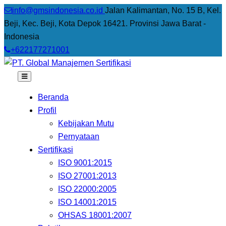
info@gmsindonesia.co.id
Jalan Kalimantan, No. 15 B, Kel.
Beji, Kec. Beji, Kota Depok 16421. Provinsi Jawa Barat -
Indonesia
+622177271001
Beranda
Profil
Kebijakan Mutu
Pernyataan
Sertifikasi
ISO 9001:2015
ISO 27001:2013
ISO 22000:2005
ISO 14001:2015
OHSAS 18001:2007