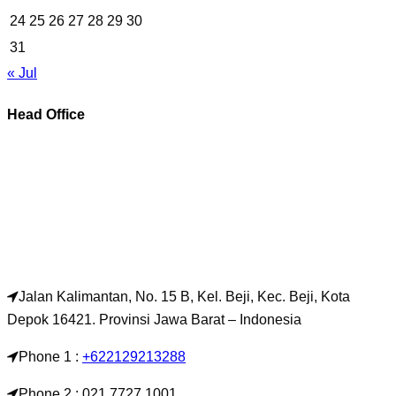
24
25
26
27
28
29
30
31
« Jul
Head Office
Jalan Kalimantan, No. 15 B, Kel. Beji, Kec. Beji, Kota
Depok 16421. Provinsi Jawa Barat – Indonesia
Phone 1 :
+622129213288
Phone 2 : 021 7727 1001