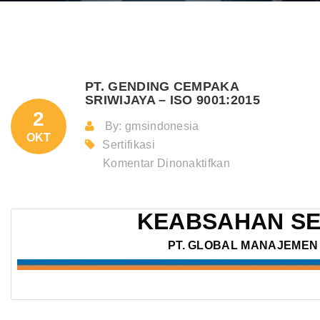
PT. GENDING CEMPAKA
SRIWIJAYA – ISO 9001:2015
2
By: gmsindonesia
OKT
Sertifikasi
pada
Komentar Dinonaktifkan
PT.
GENDING
KEABSAHAN SE
CEMPAKA
SRIWIJAYA
PT. GLOBAL MANAJEMEN 
–
ISO
9001:2015