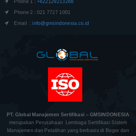
Phone 1 :
+622129213288
Phone 2 : 021 7727 1001
Email :
info@gmsindonesia.co.id
PT. Global Manajemen Sertifikasi – GMSINDONESIA
merupakan Perusahaan Lembaga Sertifikasi Sistem
Manajemen dan Pelatihan yang berbasis di Bogor dan