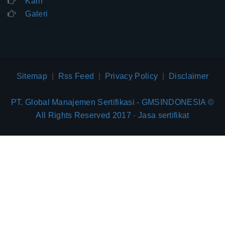
Karir
Galeri
Sitemap
|
Rss Feed
|
Privacy Policy
|
Disclaimer
PT. Global Manajemen Sertifikasi - GMSINDONESIA ©
All Rights Reserved 2017
-
Jasa sertifikat