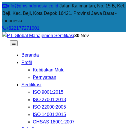
info@gmsindonesia.co.id
Jalan Kalimantan, No. 15 B, Kel.
Beji, Kec. Beji, Kota Depok 16421. Provinsi Jawa Barat -
Indonesia
+622177271001
30
Nov
Beranda
Profil
Kebijakan Mutu
Pernyataan
Sertifikasi
ISO 9001:2015
ISO 27001:2013
ISO 22000:2005
ISO 14001:2015
OHSAS 18001:2007