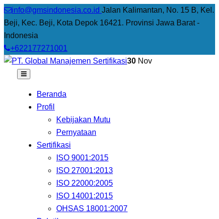
info@gmsindonesia.co.id
Jalan Kalimantan, No. 15 B, Kel.
Beji, Kec. Beji, Kota Depok 16421. Provinsi Jawa Barat -
Indonesia
+622177271001
30
Nov
Beranda
Profil
Kebijakan Mutu
Pernyataan
Sertifikasi
ISO 9001:2015
ISO 27001:2013
ISO 22000:2005
ISO 14001:2015
OHSAS 18001:2007