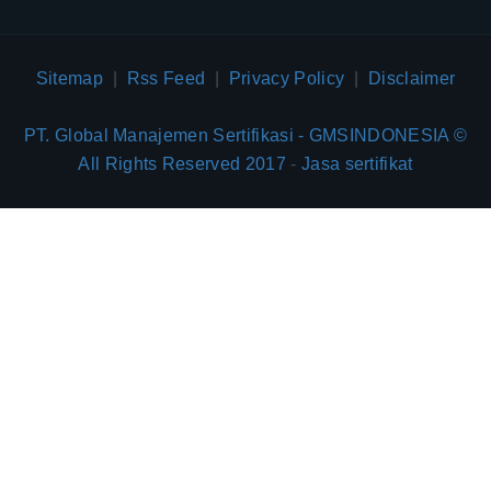
Sitemap
|
Rss Feed
|
Privacy Policy
|
Disclaimer
PT. Global Manajemen Sertifikasi - GMSINDONESIA ©
All Rights Reserved 2017
-
Jasa sertifikat