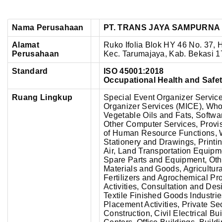
Nama Perusahaan
PT. TRANS JAYA SAMPURNA
Alamat
Ruko Ifolia Blok HY 46 No. 37, 
Perusahaan
Kec. Tarumajaya, Kab. Bekasi 1
Standard
ISO 45001:2018
Occupational Health and Saf
Ruang Lingkup
Special Event Organizer Service
Organizer Services (MICE), Who
Vegetable Oils and Fats, Softwar
Other Computer Services, Prov
of Human Resource Functions, W
Stationery and Drawings, Printi
Air, Land Transportation Equipm
Spare Parts and Equipment, Oth
Materials and Goods, Agricultur
Fertilizers and Agrochemical Pr
Activities, Consultation and Desi
Textile Finished Goods Industri
Placement Activities, Private Se
Construction, Civil Electrical 