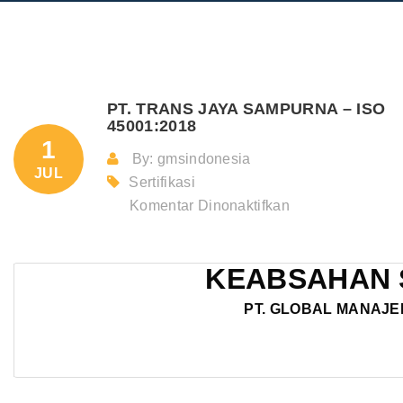
PT. TRANS JAYA SAMPURNA – ISO
45001:2018
1
By: gmsindonesia
JUL
Sertifikasi
pada
Komentar Dinonaktifkan
PT.
TRANS
KEABSAHAN 
JAYA
SAMPURNA
PT. GLOBAL MANAJE
–
ISO
45001:2018