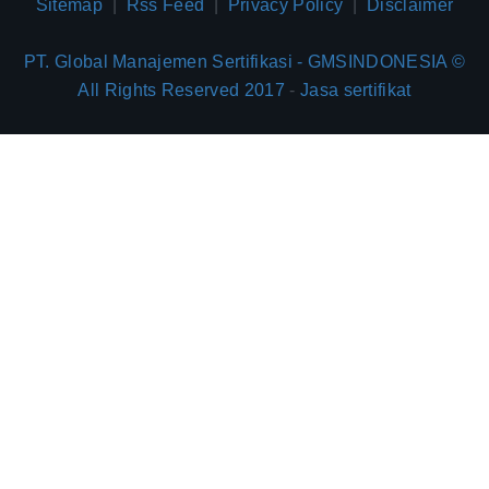
Sitemap
|
Rss Feed
|
Privacy Policy
|
Disclaimer
PT. Global Manajemen Sertifikasi - GMSINDONESIA ©
All Rights Reserved 2017
-
Jasa sertifikat