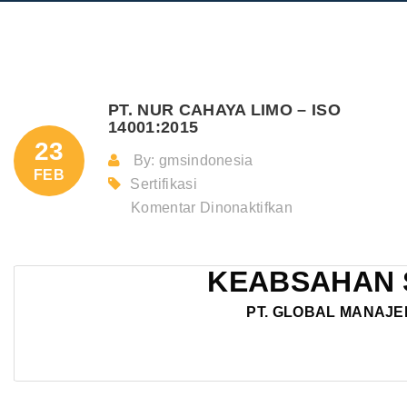
PT. NUR CAHAYA LIMO – ISO
14001:2015
23
By: gmsindonesia
FEB
Sertifikasi
pada
Komentar Dinonaktifkan
PT.
NUR
KEABSAHAN 
CAHAYA
LIMO
PT. GLOBAL MANAJE
–
ISO
14001:2015