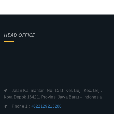
HEAD OFFICE
Jalan Kalimantan, No. 15 B, Kel. Beji, Kec. Beji,
Kota Depok 16421. Provinsi Jawa Barat – Indonesia
Phone 1 :
+622129213288