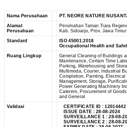
Nama Perusahaan
PT. NEORE NATURE NUSAN
Alamat
Perumahan Taman Tiara Regency 
Perusahaan
Kab. Sidoarjo, Prov. Jawa Timur
Standard
ISO 45001:2018
Occupational Health and Saf
Ruang Lingkup
General Cleaning of Buildings a
Maintenance, Certain Time Labor 
Parking, Warehousing and Stora
Multimoda, Courier, Industrial B
Completion, Painting, Electrical
Management, Storage, Purificatio
Power Generating Machinery Indu
Caterers, Procurement of Goods
and General
Validasi
CERTIFICATE ID :
12014442
ISSUE DATE : 28-08-2024
SURVEILLANCE 1 : 28-08-2
SURVEILLANCE 2 : 28-08-2
EXPIRY DATE : 28-08-2027