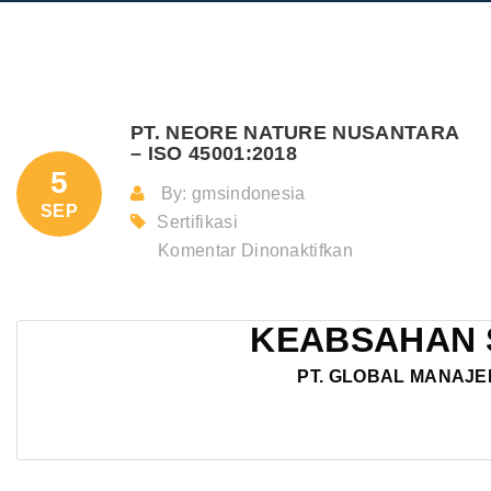
PT. NEORE NATURE NUSANTARA
– ISO 45001:2018
5
By: gmsindonesia
SEP
Sertifikasi
pada
Komentar Dinonaktifkan
PT.
NEORE
KEABSAHAN 
NATURE
NUSANTAR
PT. GLOBAL MANAJE
–
ISO
45001:2018