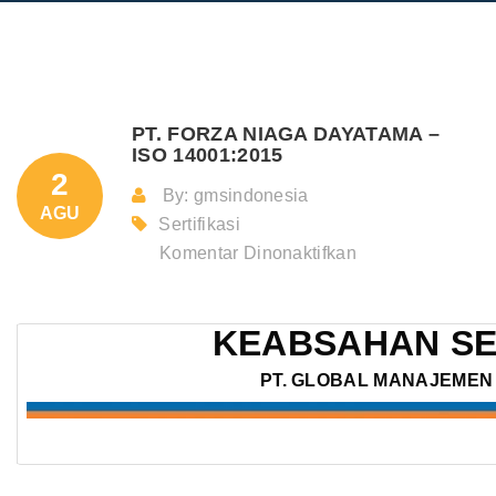
PT. FORZA NIAGA DAYATAMA –
ISO 14001:2015
2
By: gmsindonesia
AGU
Sertifikasi
pada
Komentar Dinonaktifkan
PT.
FORZA
KEABSAHAN SE
NIAGA
DAYATAMA
PT. GLOBAL MANAJEMEN 
–
ISO
14001:2015