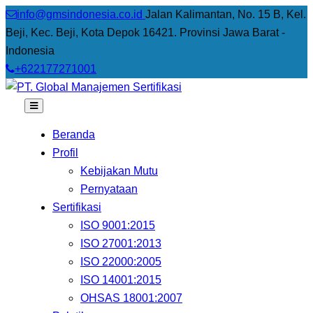
info@gmsindonesia.co.id
Jalan Kalimantan, No. 15 B, Kel.
Beji, Kec. Beji, Kota Depok 16421. Provinsi Jawa Barat -
Indonesia
+622177271001
Beranda
Profil
Kebijakan Mutu
Pernyataan
Sertifikasi
ISO 9001:2015
ISO 27001:2013
ISO 22000:2005
ISO 14001:2015
OHSAS 18001:2007