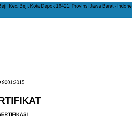
Beji, Kec. Beji, Kota Depok 16421. Provinsi Jawa Barat - Indone
 9001:2015
TIFIKAT
ERTIFIKASI