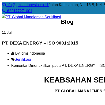
info@gmsindonesia.co.id
Jalan Kalimantan, No. 15 B, Kel. 
+622177271001
Blog
11
Jul
PT. DEXA ENERGY – ISO 9001:2015
By: gmsindonesia
Sertifikasi
Komentar Dinonaktifkan
pada PT. DEXA ENERGY – ISO
KEABSAHAN SER
PT. GLOBAL MANAJEMEN S