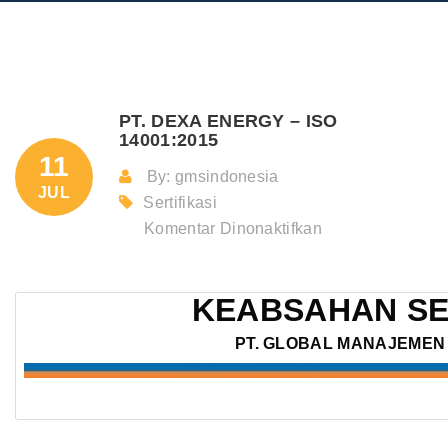
PT. DEXA ENERGY – ISO
14001:2015
11
By: gmsindonesia
JUL
Sertifikasi
pada
Komentar Dinonaktifkan
PT.
DEXA
KEABSAHAN SE
ENERGY
–
PT. GLOBAL MANAJEMEN 
ISO
14001:2015