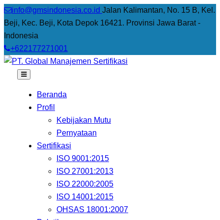
info@gmsindonesia.co.id
Jalan Kalimantan, No. 15 B, Kel.
Beji, Kec. Beji, Kota Depok 16421. Provinsi Jawa Barat -
Indonesia
+622177271001
Beranda
Profil
Kebijakan Mutu
Pernyataan
Sertifikasi
ISO 9001:2015
ISO 27001:2013
ISO 22000:2005
ISO 14001:2015
OHSAS 18001:2007