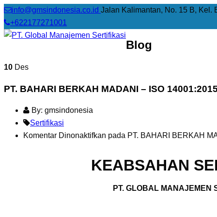
info@gmsindonesia.co.id
Jalan Kalimantan, No. 15 B, Kel. 
+622177271001
Blog
10
Des
PT. BAHARI BERKAH MADANI – ISO 14001:201
By: gmsindonesia
Sertifikasi
Komentar Dinonaktifkan
pada PT. BAHARI BERKAH MAD
KEABSAHAN SER
PT. GLOBAL MANAJEMEN S