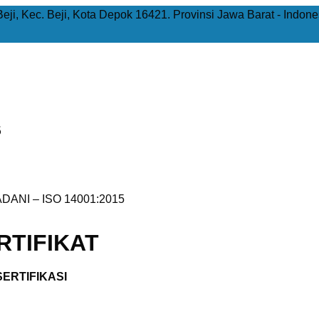
Beji, Kec. Beji, Kota Depok 16421. Provinsi Jawa Barat - Indone
5
ANI – ISO 14001:2015
TIFIKAT
ERTIFIKASI