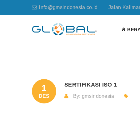
info@gmsindonesia.co.id
Jalan Kaliman
BER
SERTIFIKASI ISO 1
1
DES
By: gmsindonesia