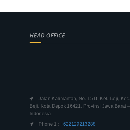
HEAD OFFICE
Jalan Kalimantan, No. 15 B, Kel. Beji, Kec
Beji, Kota Depok 16421. Provinsi Jawa Barat 
Indonesia
Phone 1 :
+622129213288