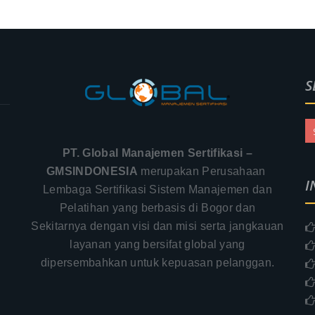
S
PT. Global Manajemen Sertifikasi –
GMSINDONESIA
merupakan Perusahaan
I
Lembaga Sertifikasi Sistem Manajemen dan
Pelatihan yang berbasis di Bogor dan
Sekitarnya dengan visi dan misi serta jangkauan
.
layanan yang bersifat global yang
–
dipersembahkan untuk kepuasan pelanggan.