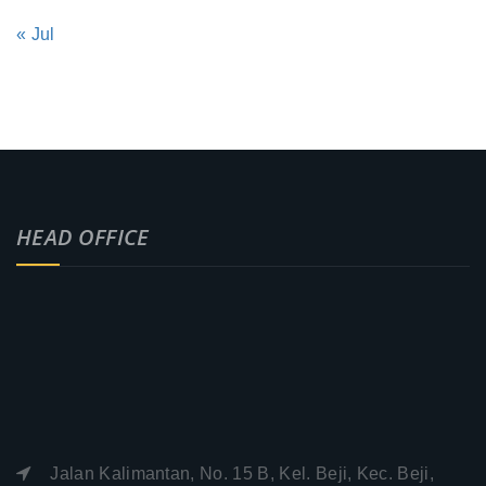
« Jul
HEAD OFFICE
Jalan Kalimantan, No. 15 B, Kel. Beji, Kec. Beji,