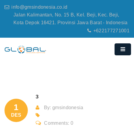
info@gmsindonesia.co.id
Jalan Kalimantan, No. 15 B, Kel. Beji, Kec. Beji,
Kota Depok 16421. Provinsi Jawa Barat - Indonesia
+622177271001
3
1
By: gmsindonesia
DES
Comments: 0