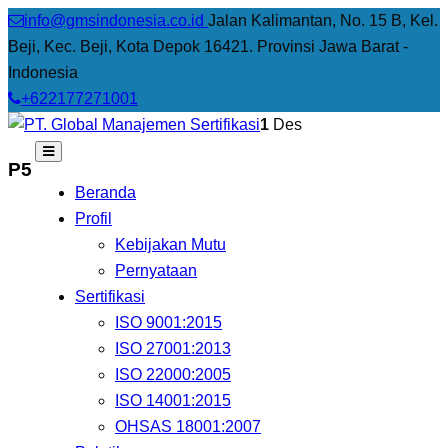
info@gmsindonesia.co.id
Jalan Kalimantan, No. 15 B, Kel.
Beji, Kec. Beji, Kota Depok 16421. Provinsi Jawa Barat -
Indonesia
+622177271001
1
Des
P5
Beranda
Profil
Kebijakan Mutu
Pernyataan
Sertifikasi
ISO 9001:2015
ISO 27001:2013
ISO 22000:2005
ISO 14001:2015
OHSAS 18001:2007