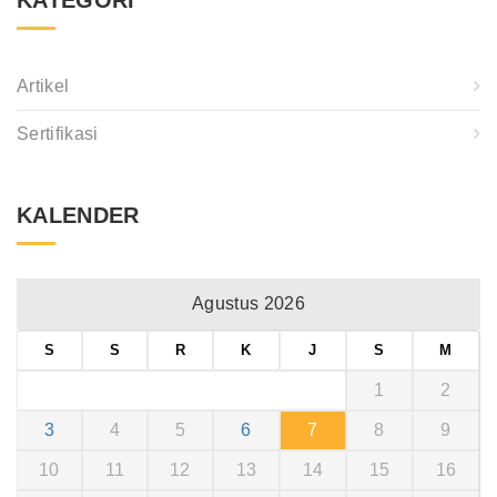
Artikel
Sertifikasi
KALENDER
Agustus 2026
S
S
R
K
J
S
M
1
2
3
4
5
6
7
8
9
10
11
12
13
14
15
16