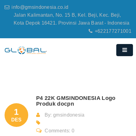
info@gmsindonesia.co.id
Jalan Kalimantan, No. 15 B, Kel. Beji, Kec. Beji,
Kota Depok 16421. Provinsi Jawa Barat - Indonesia
+622177271001
P4 22K GMSINDONESIA Logo
Produk docpn
1
By: gmsindonesia
DES
Comments: 0