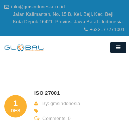
info@gmsindonesia.co.id
Jalan Kalimantan, No. 15 B, Kel. Beji, Kec. Beji,
Kota Depok 16421. Provinsi Jawa Barat - Indonesia
+622177271001
ISO 27001
1
By: gmsindonesia
DES
Comments: 0