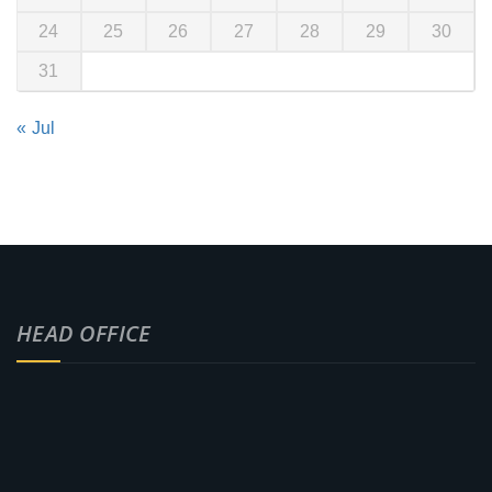
24
25
26
27
28
29
30
31
« Jul
HEAD OFFICE