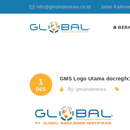
info@gmsindonesia.co.id
Jalan Kaliman
BER
GMS Logo Utama docregfx
1
DES
By: gmsindonesia