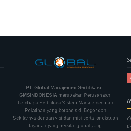
S
PT. Global Manajemen Sertifikasi –
GMSINDONESIA
merupakan Perusahaan
I
Lembaga Sertifikasi Sistem Manajemen dan
Pelatihan yang berbasis di Bogor dan
Sekitarnya dengan visi dan misi serta jangkauan
.
layanan yang bersifat global yang
–