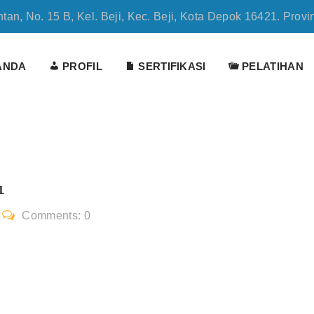
tan, No. 15 B, Kel. Beji, Kec. Beji, Kota Depok 16421. Provi
ANDA
PROFIL
SERTIFIKASI
PELATIHAN
1
Comments: 0