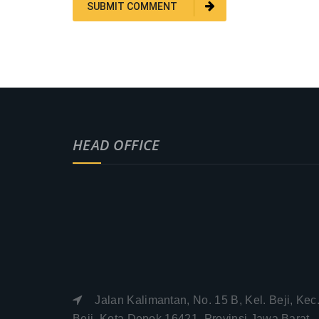
HEAD OFFICE
Jalan Kalimantan, No. 15 B, Kel. Beji, Kec
Beji, Kota Depok 16421. Provinsi Jawa Barat 