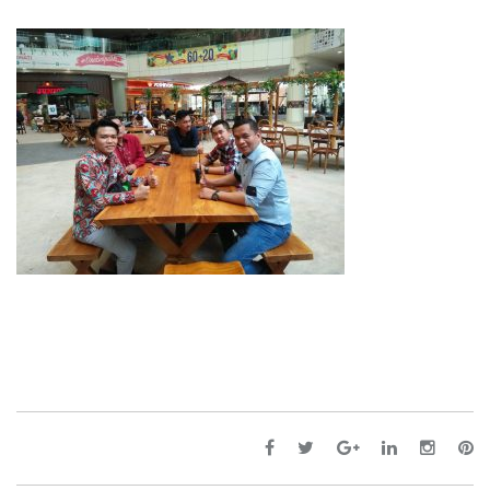
WhatsApp
Image
2019-
11-
06
at
13.07.46