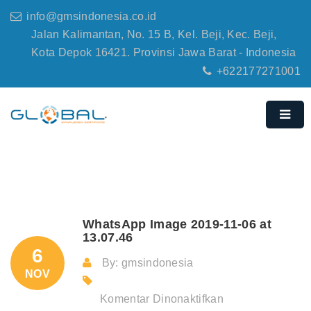
info@gmsindonesia.co.id
Jalan Kalimantan, No. 15 B, Kel. Beji, Kec. Beji,
Kota Depok 16421. Provinsi Jawa Barat - Indonesia
+622177271001
WhatsApp Image 2019-11-06 at
13.07.46
6
By: gmsindonesia
NOV
pada
Komentar Dinonaktifkan