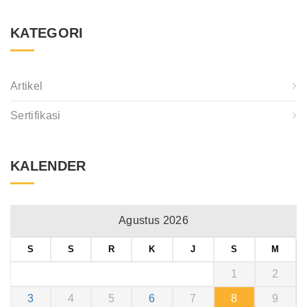
KATEGORI
Artikel
Sertifikasi
KALENDER
Agustus 2026
S
S
R
K
J
S
M
1
2
3
4
5
6
7
8
9