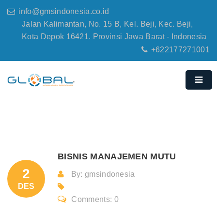
info@gmsindonesia.co.id
Jalan Kalimantan, No. 15 B, Kel. Beji, Kec. Beji,
Kota Depok 16421. Provinsi Jawa Barat - Indonesia
+622177271001
BISNIS MANAJEMEN MUTU
2
By: gmsindonesia
DES
Comments: 0