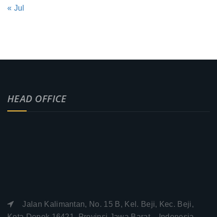
« Jul
HEAD OFFICE
Jalan Kalimantan, No. 15 B, Kel. Beji, Kec. Beji,
Kota Depok 16421. Provinsi Jawa Barat – Indonesia