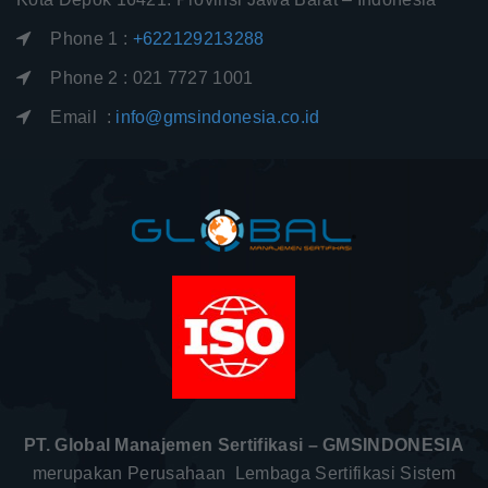
Phone 1 :
+622129213288
Phone 2 : 021 7727 1001
Email :
info@gmsindonesia.co.id
PT. Global Manajemen Sertifikasi – GMSINDONESIA
merupakan Perusahaan Lembaga Sertifikasi Sistem