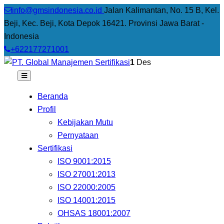
info@gmsindonesia.co.id
Jalan Kalimantan, No. 15 B, Kel.
Beji, Kec. Beji, Kota Depok 16421. Provinsi Jawa Barat -
Indonesia
+622177271001
1
Des
Beranda
Profil
Kebijakan Mutu
Pernyataan
Sertifikasi
ISO 9001:2015
ISO 27001:2013
ISO 22000:2005
ISO 14001:2015
OHSAS 18001:2007