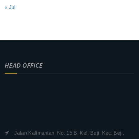
« Jul
HEAD OFFICE
Jalan Kalimantan, No. 15 B, Kel. Beji, Kec. Beji,