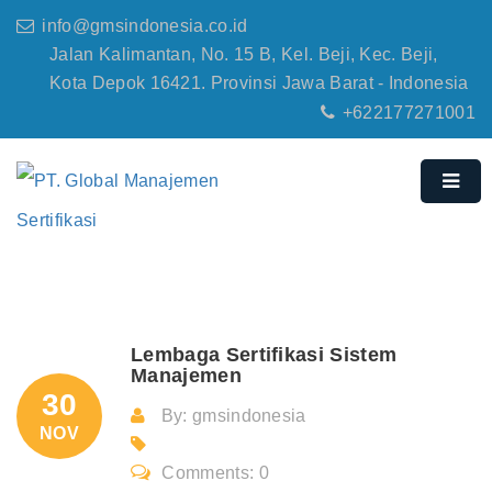
info@gmsindonesia.co.id
Jalan Kalimantan, No. 15 B, Kel. Beji, Kec. Beji,
Kota Depok 16421. Provinsi Jawa Barat - Indonesia
+622177271001
Lembaga Sertifikasi Sistem
Manajemen
30
By: gmsindonesia
NOV
Comments: 0