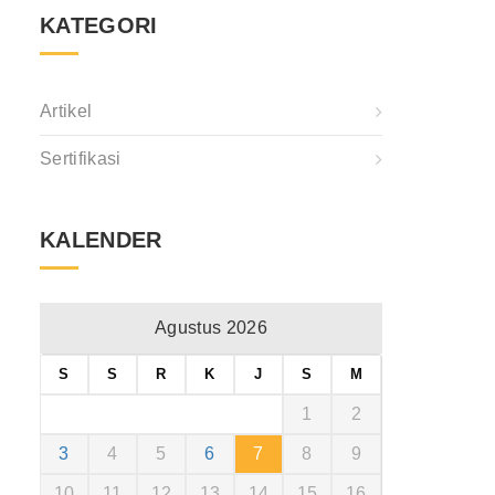
KATEGORI
Artikel
Sertifikasi
KALENDER
Agustus 2026
S
S
R
K
J
S
M
1
2
3
4
5
6
7
8
9
10
11
12
13
14
15
16