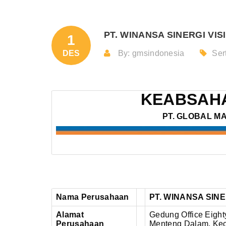
PT. WINANSA SINERGI VISI
1
DES
By: gmsindonesia
Sert
KEABSAHA
PT. GLOBAL M
Nama Perusahaan
PT. WINANSA SINE
Alamat
Gedung Office Eighty
Perusahaan
Menteng Dalam,
Kec