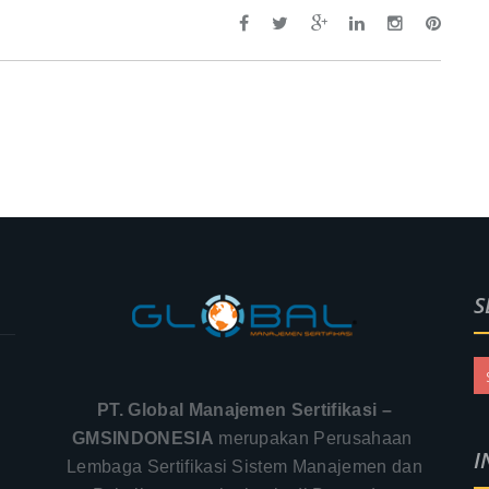
S
PT. Global Manajemen Sertifikasi –
GMSINDONESIA
merupakan Perusahaan
I
Lembaga Sertifikasi Sistem Manajemen dan