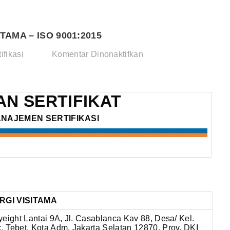
TAMA – ISO 9001:2015
pada
ifikasi
Komentar Dinonaktifkan
PT.
WINANSA
SINERGI
N SERTIFIKAT
VISITAMA
ANAJEMEN SERTIFIKASI
–
ISO
9001:2015
RGI VISITAMA
eight Lantai 9A, Jl. Casablanca Kav 88, Desa/ Kel.
. Tebet, Kota Adm. Jakarta Selatan 12870, Prov. DKI