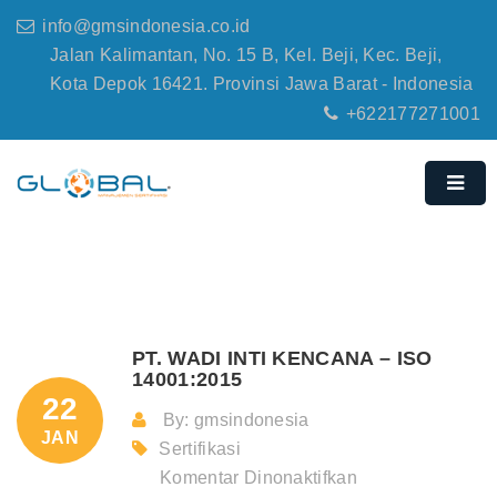
info@gmsindonesia.co.id
Jalan Kalimantan, No. 15 B, Kel. Beji, Kec. Beji,
Kota Depok 16421. Provinsi Jawa Barat - Indonesia
+622177271001
PT. WADI INTI KENCANA – ISO
14001:2015
22
By: gmsindonesia
JAN
Sertifikasi
pada
Komentar Dinonaktifkan