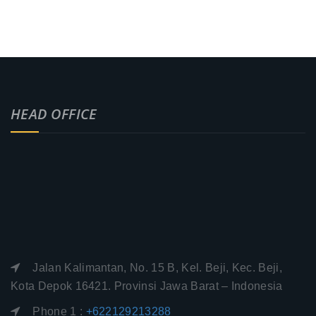
HEAD OFFICE
Jalan Kalimantan, No. 15 B, Kel. Beji, Kec. Beji,
Kota Depok 16421. Provinsi Jawa Barat – Indonesia
Phone 1 :
+622129213288