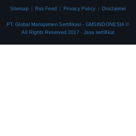
Sitemap
|
Rss Feed
|
Privacy Policy
|
Disclaimer
PT. Global Manajemen Sertifikasi - GMSINDONESIA ©
All Rights Reserved 2017
-
Jasa sertifikat