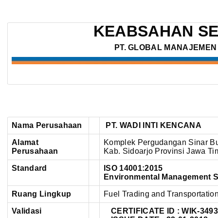
PT.
WADI
KEABSAHAN SE
INTI
KENCANA
PT. GLOBAL MANAJEMEN 
–
ISO
14001:2015
Nama Perusahaan
PT. WADI INTI KENCANA
Alamat
Komplek Pergudangan Sinar Bu
Perusahaan
Kab. Sidoarjo Provinsi Jawa Ti
Standard
ISO 14001:2015
Environmental Management 
Ruang Lingkup
Fuel Trading and Transportatio
Validasi
CERTIFICATE ID : WIK-349