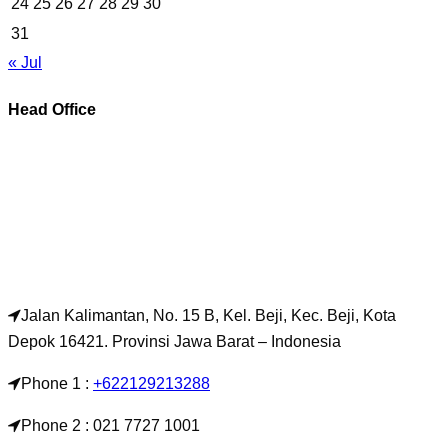
24
25
26
27
28
29
30
31
« Jul
Head Office
Jalan Kalimantan, No. 15 B, Kel. Beji, Kec. Beji, Kota
Depok 16421. Provinsi Jawa Barat – Indonesia
Phone 1 :
+622129213288
Phone 2 : 021 7727 1001