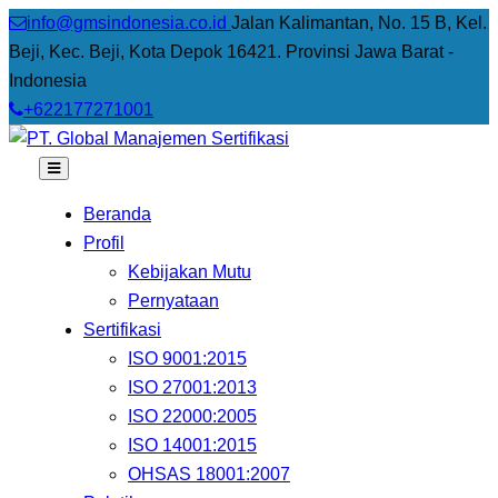
info@gmsindonesia.co.id
Jalan Kalimantan, No. 15 B, Kel.
Beji, Kec. Beji, Kota Depok 16421. Provinsi Jawa Barat -
Indonesia
+622177271001
Beranda
Profil
Kebijakan Mutu
Pernyataan
Sertifikasi
ISO 9001:2015
ISO 27001:2013
ISO 22000:2005
ISO 14001:2015
OHSAS 18001:2007