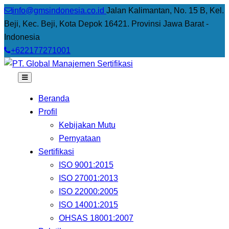
info@gmsindonesia.co.id
Jalan Kalimantan, No. 15 B, Kel.
Beji, Kec. Beji, Kota Depok 16421. Provinsi Jawa Barat -
Indonesia
+622177271001
Beranda
Profil
Kebijakan Mutu
Pernyataan
Sertifikasi
ISO 9001:2015
ISO 27001:2013
ISO 22000:2005
ISO 14001:2015
OHSAS 18001:2007