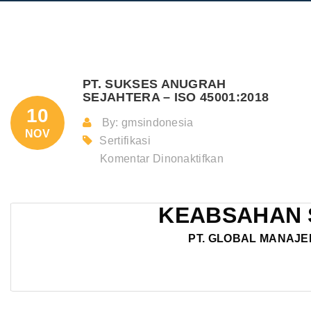
PT. SUKSES ANUGRAH
SEJAHTERA – ISO 45001:2018
10
By: gmsindonesia
NOV
Sertifikasi
pada
Komentar Dinonaktifkan
PT.
SUKSES
KEABSAHAN 
ANUGRAH
SEJAHTERA
PT. GLOBAL MANAJE
–
ISO
45001:2018