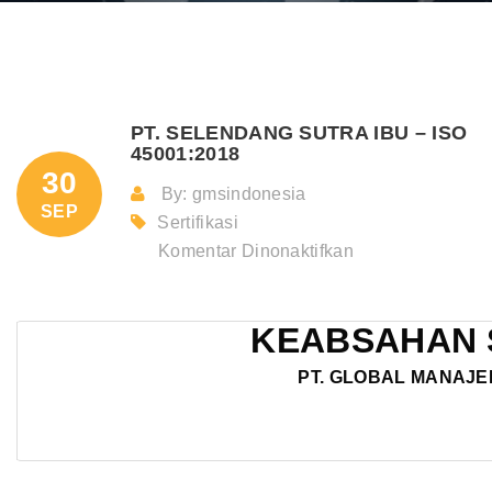
PT. SELENDANG SUTRA IBU – ISO
45001:2018
30
By: gmsindonesia
SEP
Sertifikasi
pada
Komentar Dinonaktifkan
PT.
SELENDAN
KEABSAHAN 
SUTRA
IBU
PT. GLOBAL MANAJE
–
ISO
45001:2018