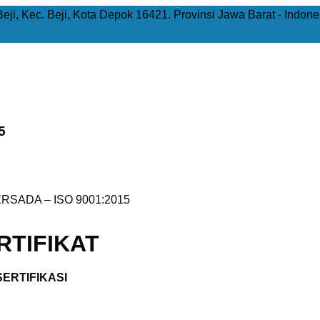
Beji, Kec. Beji, Kota Depok 16421. Provinsi Jawa Barat - Indone
5
RSADA – ISO 9001:2015
TIFIKAT
ERTIFIKASI