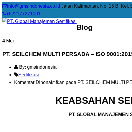
info@gmsindonesia.co.id
Jalan Kalimantan, No. 15 B, Kel. 
+622177271001
Blog
4
Mei
PT. SEILCHEM MULTI PERSADA – ISO 9001:201
By: gmsindonesia
Sertifikasi
Komentar Dinonaktifkan
pada PT. SEILCHEM MULTI PE
KEABSAHAN SER
PT. GLOBAL MANAJEMEN S