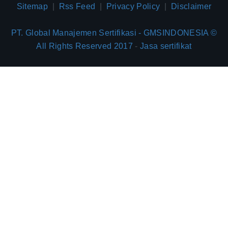
Sitemap
|
Rss Feed
|
Privacy Policy
|
Disclaimer
PT. Global Manajemen Sertifikasi - GMSINDONESIA ©
All Rights Reserved 2017
-
Jasa sertifikat