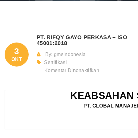
PT. RIFQY GAYO PERKASA – ISO
45001:2018
3
By: gmsindonesia
OKT
Sertifikasi
pada
Komentar Dinonaktifkan
PT.
RIFQY
KEABSAHAN 
GAYO
PERKASA
PT. GLOBAL MANAJE
–
ISO
45001:2018