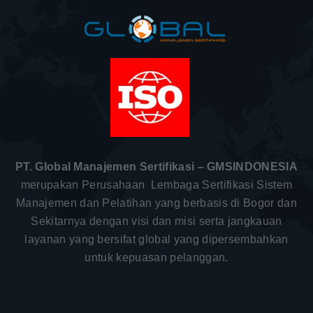
PT. Global Manajemen Sertifikasi – GMSINDONESIA
merupakan Perusahaan Lembaga Sertifikasi Sistem
Manajemen dan Pelatihan yang berbasis di Bogor dan
Sekitarnya dengan visi dan misi serta jangkauan
layanan yang bersifat global yang dipersembahkan
untuk kepuasan pelanggan.