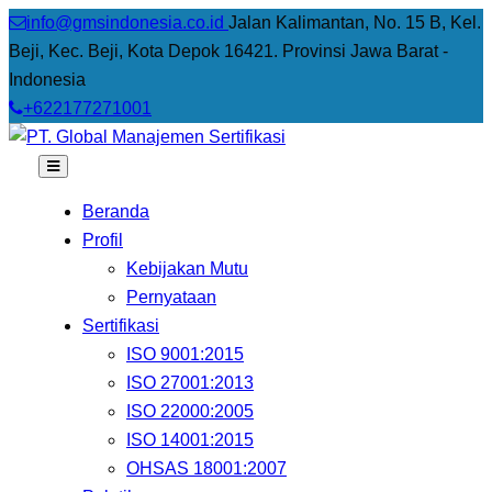
info@gmsindonesia.co.id
Jalan Kalimantan, No. 15 B, Kel.
Beji, Kec. Beji, Kota Depok 16421. Provinsi Jawa Barat -
Indonesia
+622177271001
Beranda
Profil
Kebijakan Mutu
Pernyataan
Sertifikasi
ISO 9001:2015
ISO 27001:2013
ISO 22000:2005
ISO 14001:2015
OHSAS 18001:2007