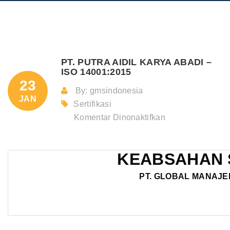
PT. PUTRA AIDIL KARYA ABADI –
ISO 14001:2015
23
By: gmsindonesia
JAN
Sertifikasi
pada
Komentar Dinonaktifkan
PT.
PUTRA
KEABSAHAN 
AIDIL
KARYA
PT. GLOBAL MANAJE
ABADI
–
ISO
14001:2015