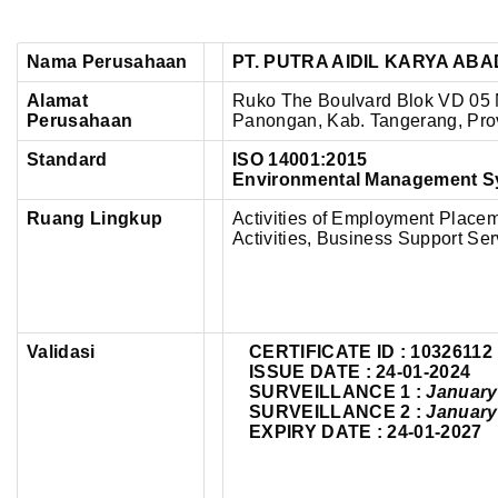
Nama Perusahaan
PT. PUTRA AIDIL KARYA ABA
Alamat
Ruko The Boulvard Blok VD 05 N
Perusahaan
Panongan, Kab. Tangerang, Prov
Standard
ISO 14001:2015
Environmental Management S
Ruang Lingkup
Activities of Employment Place
Activities,
Business Support Serv
Validasi
CERTIFICATE ID :
10326112
ISSUE DATE : 24-01-2024
SURVEILLANCE 1 :
January
SURVEILLANCE 2 :
January
EXPIRY DATE : 24-01-2027