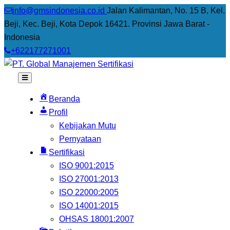
info@gmsindonesia.co.id
Jalan Kalimantan, No. 15 B, Kel.
Beji, Kec. Beji, Kota Depok 16421. Provinsi Jawa Barat -
Indonesia
+622177271001
Beranda
Profil
Kebijakan Mutu
Pernyataan
Sertifikasi
ISO 9001:2015
ISO 27001:2013
ISO 22000:2005
ISO 14001:2015
OHSAS 18001:2007