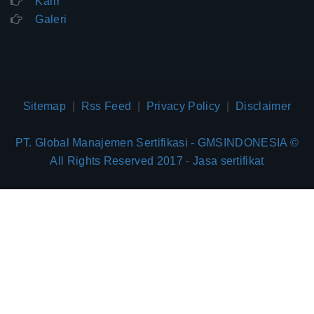
Karir
Galeri
Sitemap
|
Rss Feed
|
Privacy Policy
|
Disclaimer
PT. Global Manajemen Sertifikasi - GMSINDONESIA ©
All Rights Reserved 2017
-
Jasa sertifikat