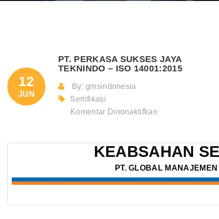
PT. PERKASA SUKSES JAYA
TEKNINDO – ISO 14001:2015
12
By: gmsindonesia
JUN
Sertifikasi
pada
Komentar Dinonaktifkan
PT.
PERKASA
KEABSAHAN SE
SUKSES
JAYA
PT. GLOBAL MANAJEMEN 
TEKNINDO
–
ISO
14001:2015