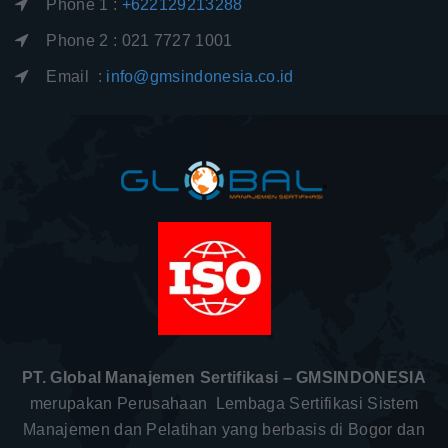
Phone 1 :
+622129213288
Phone 2 : 021 7727 1001
Email :
info@gmsindonesia.co.id
PT. Global Manajemen Sertifikasi – GMSINDONESIA
merupakan Perusahaan Lembaga Sertifikasi Sistem
Manajemen dan Pelatihan yang berbasis di Bogor dan