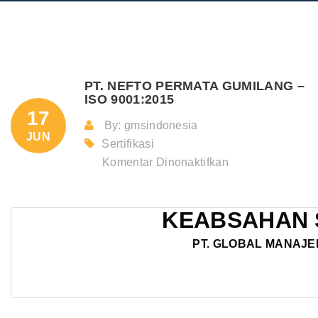
PT. NEFTO PERMATA GUMILANG –
ISO 9001:2015
17
By: gmsindonesia
JUN
Sertifikasi
pada
Komentar Dinonaktifkan
PT.
NEFTO
KEABSAHAN 
PERMATA
GUMILANG
PT. GLOBAL MANAJE
–
ISO
9001:2015