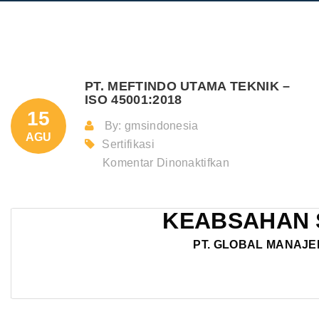
PT. MEFTINDO UTAMA TEKNIK –
ISO 45001:2018
15
By: gmsindonesia
AGU
Sertifikasi
pada
Komentar Dinonaktifkan
PT.
MEFTINDO
KEABSAHAN 
UTAMA
TEKNIK
PT. GLOBAL MANAJE
–
ISO
45001:2018