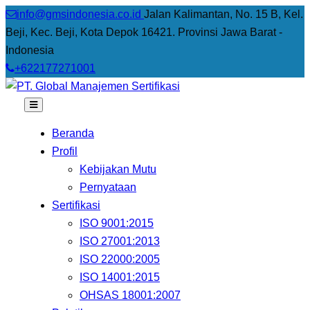
info@gmsindonesia.co.id
Jalan Kalimantan, No. 15 B, Kel.
Beji, Kec. Beji, Kota Depok 16421. Provinsi Jawa Barat -
Indonesia
+622177271001
Beranda
Profil
Kebijakan Mutu
Pernyataan
Sertifikasi
ISO 9001:2015
ISO 27001:2013
ISO 22000:2005
ISO 14001:2015
OHSAS 18001:2007