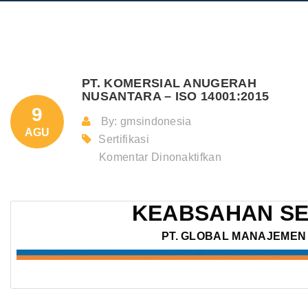
PT. KOMERSIAL ANUGERAH
NUSANTARA – ISO 14001:2015
9
By: gmsindonesia
AGU
Sertifikasi
pada
Komentar Dinonaktifkan
PT.
KOMERSIAL
KEABSAHAN SE
ANUGERAH
NUSANTAR
PT. GLOBAL MANAJEMEN 
–
ISO
14001:2015