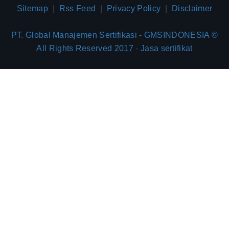
Sitemap
|
Rss Feed
|
Privacy Policy
|
Disclaimer
PT. Global Manajemen Sertifikasi - GMSINDONESIA ©
All Rights Reserved 2017
-
Jasa sertifikat