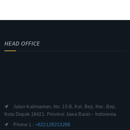
HEAD OFFICE
Jalan Kalimantan, No. 15 B, Kel. Beji, Kec. Beji,
Kota Depok 16421. Provinsi Jawa Barat – Indonesia
Phone 1 :
+622129213288