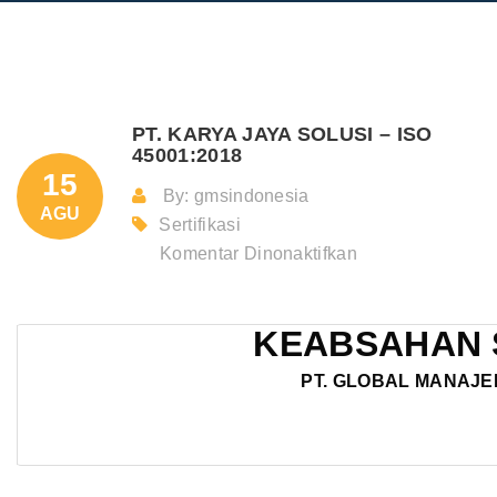
PT. KARYA JAYA SOLUSI – ISO
45001:2018
15
By: gmsindonesia
AGU
Sertifikasi
pada
Komentar Dinonaktifkan
PT.
KARYA
KEABSAHAN 
JAYA
SOLUSI
PT. GLOBAL MANAJE
–
ISO
45001:2018