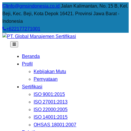
info@gmsindonesia.co.id
Jalan Kalimantan, No. 15 B, Kel.
Beji, Kec. Beji, Kota Depok 16421. Provinsi Jawa Barat -
Indonesia
+622177271001
Beranda
Profil
Kebijakan Mutu
Pernyataan
Sertifikasi
ISO 9001:2015
ISO 27001:2013
ISO 22000:2005
ISO 14001:2015
OHSAS 18001:2007