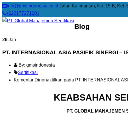
info@gmsindonesia.co.id
Jalan Kalimantan, No. 15 B, Kel. 
+622177271001
Blog
26
Jan
PT. INTERNASIONAL ASIA PASIFIK SINERGI – I
By: gmsindonesia
Sertifikasi
Komentar Dinonaktifkan
pada PT. INTERNASIONAL ASIA
KEABSAHAN SER
PT. GLOBAL MANAJEMEN S