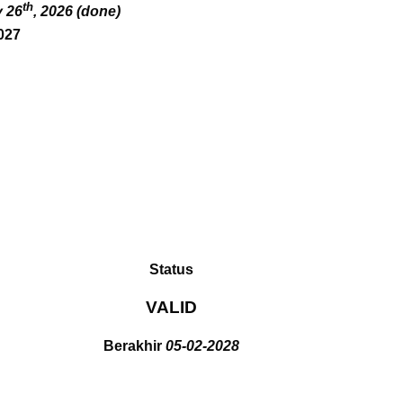
th
 26
, 2026 (done)
027
Status
VALID
Berakhir
05-02-2028