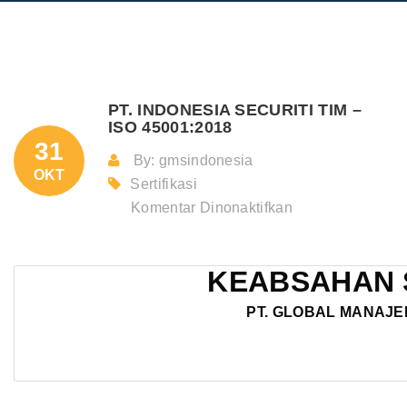
PT. INDONESIA SECURITI TIM –
ISO 45001:2018
31
By: gmsindonesia
OKT
Sertifikasi
pada
Komentar Dinonaktifkan
PT.
INDONESIA
KEABSAHAN 
SECURITI
TIM
PT. GLOBAL MANAJE
–
ISO
45001:2018