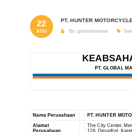
PT. HUNTER MOTORCYCLES
22
AGU
By: gmsindonesia
Sert
KEABSAHA
PT. GLOBAL M
Nama Perusahaan
PT. HUNTER MOT
Alamat
The City Center, Me
Perusahaan
126,
Desa/Kel. Kare