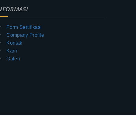
NFORMASI
Form Sertifikasi
Company Profile
Kontak
Karir
Galeri
IA © All Rights Reserved 2017
-
Jasa sertifikat