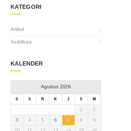
KATEGORI
Artikel
Sertifikasi
KALENDER
Agustus 2026
S
S
R
K
J
S
M
1
2
3
4
5
6
7
8
9
10
11
12
13
14
15
16