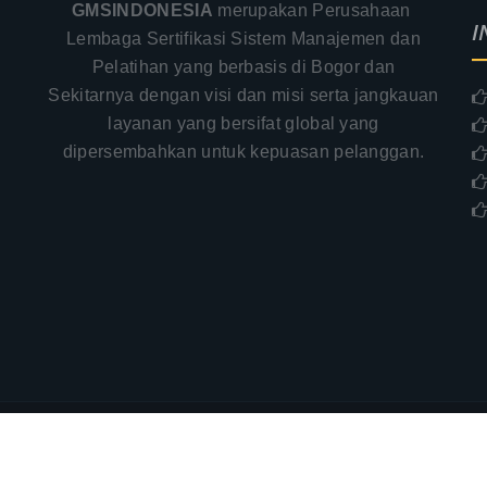
GMSINDONESIA
merupakan Perusahaan
I
Lembaga Sertifikasi Sistem Manajemen dan
Pelatihan yang berbasis di Bogor dan
Sekitarnya dengan visi dan misi serta jangkauan
.
layanan yang bersifat global yang
–
dipersembahkan untuk kepuasan pelanggan.
aimer
PT. Global Manajemen Sertifikasi - GMSINDONES