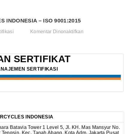
 INDONESIA – ISO 9001:2015
pada
ifikasi
Komentar Dinonaktifkan
PT.
HUNTER
MOTORCYCLES
N SERTIFIKAT
INDONESIA
ANAJEMEN SERTIFIKASI
–
ISO
9001:2015
ORCYCLES INDONESIA
nara Batavia Tower 1 Level 5, Jl. KH. Mas Mansyur No.
t Tengsin, Kec. Tanah Abang, Kota Adm. Jakarta Pusat