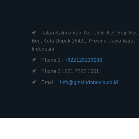
Jalan Kalimantan, No. 15 B, Kel. Beji, Kec
Beji, Kota Depok 16421. Provinsi Jawa Barat 
Indonesia
Phone 1 :
+622129213288
Phone 2 : 021 7727 1001
Email :
info@gmsindonesia.co.id
Sitemap
|
Rss Feed
|
Privacy Policy
|
Discl