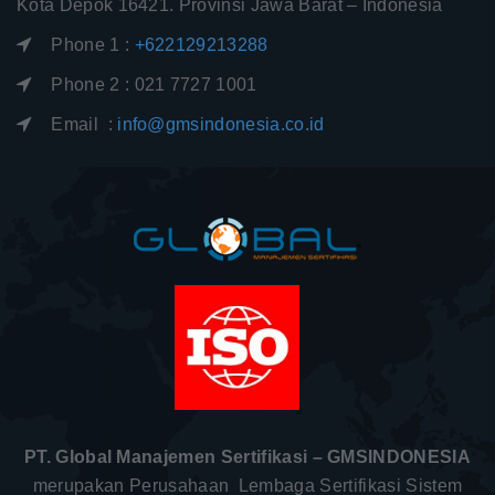
Kota Depok 16421. Provinsi Jawa Barat – Indonesia
Phone 1 :
+622129213288
Phone 2 : 021 7727 1001
Email :
info@gmsindonesia.co.id
PT. Global Manajemen Sertifikasi – GMSINDONESIA
merupakan Perusahaan Lembaga Sertifikasi Sistem