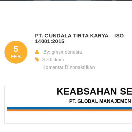
PT. GUNDALA TIRTA KARYA – ISO
14001:2015
5
By: gmsindonesia
FEB
Sertifikasi
pada
Komentar Dinonaktifkan
PT.
GUNDALA
KEABSAHAN SE
TIRTA
KARYA
PT. GLOBAL MANAJEMEN 
–
ISO
14001:2015