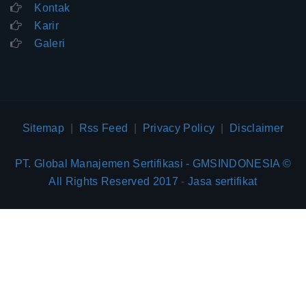
Kontak
Karir
Galeri
Sitemap
|
Rss Feed
|
Privacy Policy
|
Disclaimer
PT. Global Manajemen Sertifikasi - GMSINDONESIA ©
All Rights Reserved 2017
-
Jasa sertifikat