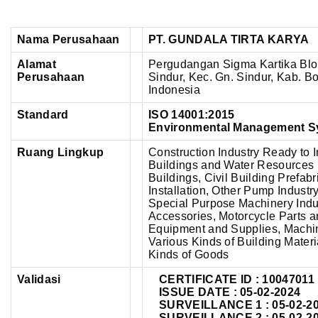
Nama Perusahaan
PT. GUNDALA TIRTA KARYA
Alamat
Pergudangan Sigma Kartika Blok
Perusahaan
Sindur,
Kec. Gn. Sindur, Kab. B
Indonesia
Standard
ISO 14001:2015
Environmental Management S
Ruang Lingkup
Construction Industry Ready to In
Buildings and Water Resources In
Buildings, Civil Building Prefab
Installation, Other Pump Indust
Special Purpose Machinery Indu
Accessories, Motorcycle Parts a
Equipment and Supplies, Machin
Various Kinds of Building Materi
Kinds of Goods
Validasi
CERTIFICATE ID :
10047011
ISSUE DATE : 05-02-2024
SURVEILLANCE 1 : 05-02-2
SURVEILLANCE 2 : 05-02-2