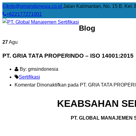
info@gmsindonesia.co.id
Jalan Kalimantan, No. 15 B, Kel. 
+622177271001
Blog
27
Agu
PT. GRIA TATA PROPERINDO – ISO 14001:2015
By: gmsindonesia
Sertifikasi
Komentar Dinonaktifkan
pada PT. GRIA TATA PROPERI
KEABSAHAN SER
PT. GLOBAL MANAJEMEN S