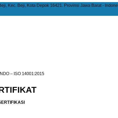
Beji, Kec. Beji, Kota Depok 16421. Provinsi Jawa Barat - Indone
NDO – ISO 14001:2015
TIFIKAT
ERTIFIKASI